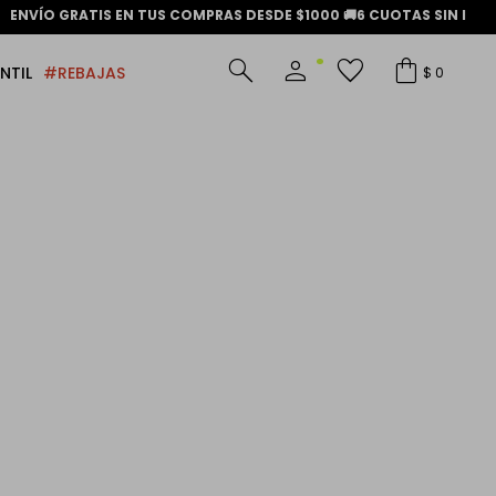
ENVÍO GRATIS EN TUS COMPRAS DESDE $1000
🚚
6 CUOTAS SIN INTER
NTIL
#REBAJAS
$
0