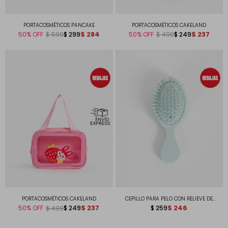
PORTACOSMÉTICOS PANCAKE
PORTACOSMÉTICOS CAKELAND
$
284
$
237
50
$
299
50
$
249
$
599
$
499
PORTACOSMÉTICOS CAKELAND
CEPILLO PARA PELO CON RELIEVE DE
$
237
MARIPOSA
$
246
50
$
249
$
259
$
499