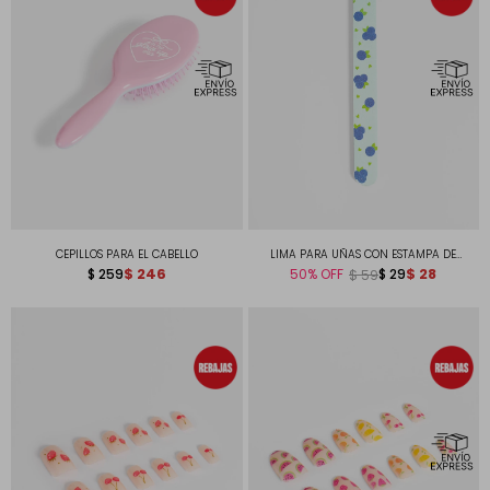
CEPILLOS PARA EL CABELLO
LIMA PARA UÑAS CON ESTAMPA DE
$
246
ARANDANOS IT'S GIVING... FRESH START.
$
28
$
259
50
$
29
$
59