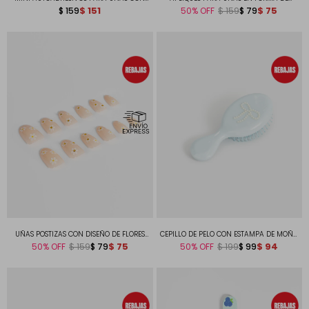
DISEÑO DE FRUTAS PARA NAIL ART
$
151
CORAZONES PARA NAIL ART
$
75
$
159
50
$
79
$
159
UÑAS POSTIZAS CON DISEÑO DE FLORES
CEPILLO DE PELO CON ESTAMPA DE MOÑO
ALMENDRADAS
$
75
IN MY GLOW UP ERA
$
94
50
$
79
50
$
99
$
159
$
199