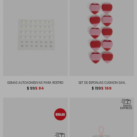
GEMAS AUTOADHESIVAS PARA ROSTRO
SET DE ESPONJAS CUSHION SAN
$
84
VALENTÍN
$
169
$
99
$
199