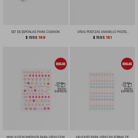
SET DE ESPONJAS PARA CUSHION
UÑAS POSTIZAS AMARILLO PASTEL
$
169
CUADRADAS
$
151
$
199
$
159
MINI AUTOADHESIVOS PARA UÑAS CON
APLIQUES PARA UÑAS EN FORMA DE