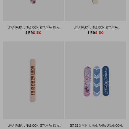
LIMA PARA UÑAS CON ESTAMPA IN A
LIMA PARA UÑAS CON ESTAMPA
COZY WAY
$
50
WRAPPED IN MY FAV MOOD
$
50
$
59
$
59
LIMA PARA UÑAS CON ESTAMPA IN A
SET DE 3 MINI LIMAS PARA UÑAS CON