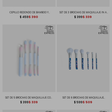
CEPILLO REDONDO DE BAMBOO Y
SET DE 3 BROCHAS DE MAQUILLAJE IN A
ACRILICO EFECTO JEAN FEELING JEANIOUS
$
390
COZY WAY TRANSLÚCIDAS CON ACABADO
$
339
$
459
$
399
GLOSSY
SET DE 5 BROCHAS DE MAQUILLAJE CON
SET DE 6 BROCHAS DE MAQUILLAJE
EFECTO DEGRADÉ Y ACABADO GLOSSY
$
339
FEELING JEANIOUS TRANSLÚCIDAS CON
$
509
$
399
$
599
ACABADO GLOSSY