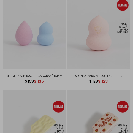
SET DE ESPONJAS APLICADORAS "HAPPY
ESPONJA PARA MAQUILLAJE ULTRA
DAYS"
$
135
SUAVE CON DISEÑO DE FRUTILLA IT'S
$
123
$
159
$
129
GIVING... FRESH START.