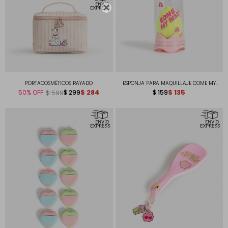

PORTACOSMÉTICOS RAYADO
ESPONJA PARA MAQUILLAJE COME MY
$
284
WAY
$
135
50
$
299
$
159
$
599