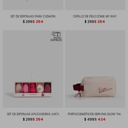
SET DE ESPONJAS PARA CUSHION
CEPILLO DE PELO COME MY WAY
$
254
$
254
$
299
$
299
SET DE ESPONJAS APLICADORAS JUICY
PORTACOSMÉTICOS SERVING GLOW THIS
XMAS
$
254
SEASON
$
424
$
299
$
499