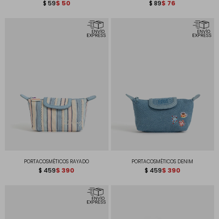
COZY WAY
$
50
DISEÑO FEELING JEANIOUS
$
76
$
59
$
89
PORTACOSMÉTICOS RAYADO
PORTACOSMÉTICOS DENIM
$
390
$
390
$
459
$
459