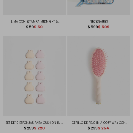
LIMA CON ESTAMPA MIDNIGHT &
NECESSAIRES
RASPBERRY SIPS
$
50
$
509
$
59
$
599
SET DE 10 ESPONJAS PARA CUSHION IN A
CEPILLO DE PELO IN A COZY WAY CON
COZY WAY CON FORMA DE CONEJITOS
$
220
ACABADO SOFT TOUCH
$
254
$
259
$
299