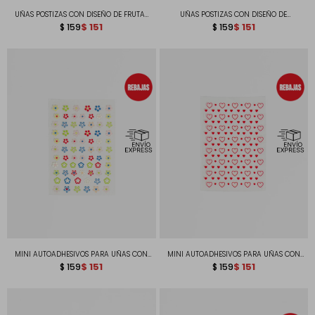
UÑAS POSTIZAS CON DISEÑO DE FRUTAS
UÑAS POSTIZAS CON DISEÑO DE
ALMENDRADAS
$
151
CORAZÓN ALMENDRADAS
$
151
$
159
$
159
MINI AUTOADHESIVOS PARA UÑAS CON
MINI AUTOADHESIVOS PARA UÑAS CON
DISEÑO DE FLORES PARA NAIL ART
$
151
DISEÑO DE CORAZONES PARA NAIL ART
$
151
$
159
$
159