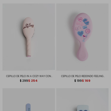
CEPILLO DE PELO IN A COZY WAY CON
CEPILLO DE PELO REDONDO FEELING
ACABADO SOFT TOUCH
$
254
JEANIOUS
$
169
$
299
$
199