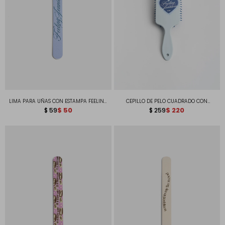
LIMA PARA UÑAS CON ESTAMPA FEELING
CEPILLO DE PELO CUADRADO CON
JEANIOUS
$
50
ACABADO SOFT TOUCH Y ESTAMPA
$
220
$
59
$
259
FEELING JEANIOUS