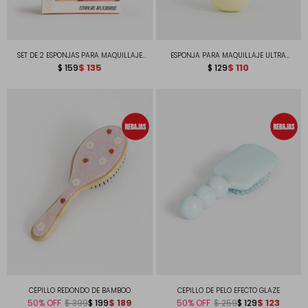
SET DE 2 ESPONJAS PARA MAQUILLAJE
ESPONJA PARA MAQUILLAJE ULTRA
ULTRA SUAVES
$
135
SUAVE
$
110
$
159
$
129
CEPILLO REDONDO DE BAMBOO
CEPILLO DE PELO EFECTO GLAZE
$
189
$
123
50
$
199
50
$
129
$
399
$
259