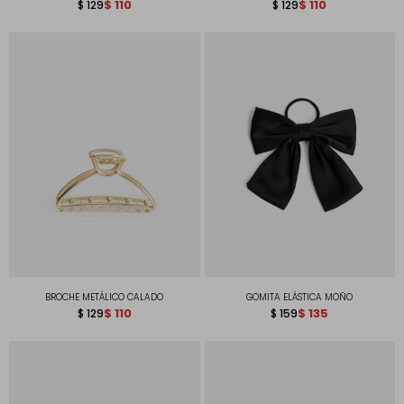
$
110
$
110
$
129
$
129
BROCHE METÁLICO CALADO
GOMITA ELÁSTICA MOÑO
$
110
$
135
$
129
$
159