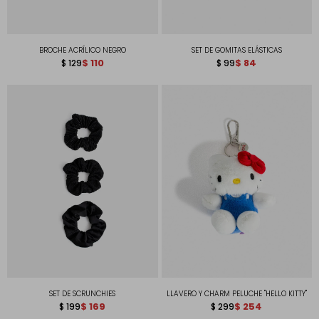
BROCHE ACRÍLICO NEGRO
SET DE GOMITAS ELÁSTICAS
$
110
$
84
$
129
$
99
SET DE SCRUNCHIES
LLAVERO Y CHARM PELUCHE "HELLO KITTY"
$
169
$
254
$
199
$
299