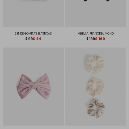
SET DE GOMITAS ELÁSTICAS
HEBILLA FRANCESA MOÑO
$
84
$
169
$
99
$
199