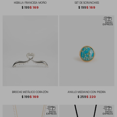
HEBILLA FRANCESA MOÑO
SET DE SCRUNCHIES
$
169
$
169
$
199
$
199
BROCHE METÁLICO CORAZÓN
ANILLO MEDIANO CON PIEDRA
$
169
$
220
$
199
$
259