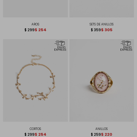
AROS
SETS DE ANILLOS
$
254
$
305
$
299
$
359
CORTOS
ANILLOS
$
254
$
220
$
299
$
259