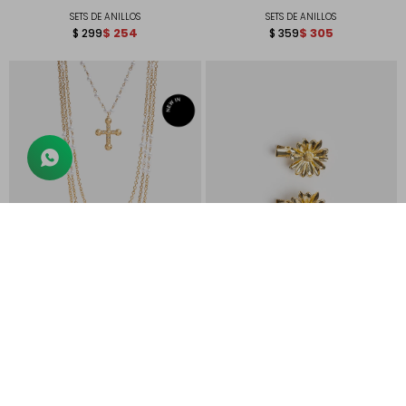
SETS DE ANILLOS
SETS DE ANILLOS
$
254
$
305
$
299
$
359
COLLAR LARGO CON PERLAS
SET DE PIQUITOS
$
390
$
169
$
459
$
199