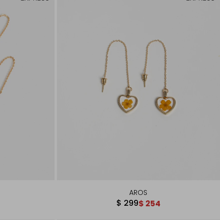
AROS
$
299
$
254