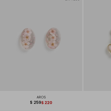
AROS
$
259
$
220