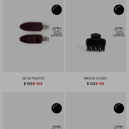
SET DE PIQUITOS
BROCHE CLASSIC
$
169
$
110
$
199
$
129