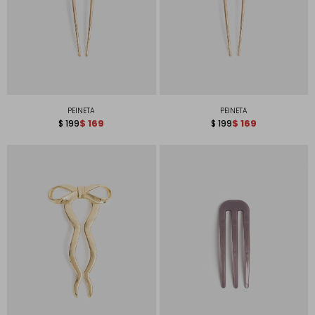
PEINETA
PEINETA
$
169
$
169
$
199
$
199