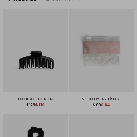
BROCHE ACRÍLICO NEGRO
SET DE GOMITAS ELÁSTICAS
$
110
$
84
$
129
$
99