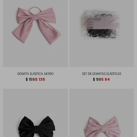
GOMITA ELÁSTICA MOÑO
SET DE GOMITAS ELÁSTICAS
$
135
$
84
$
159
$
99