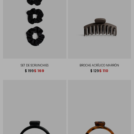
SET DE SCRUNCHIES
BROCHE ACRÍLICO MARRÓN
$
169
$
110
$
199
$
129