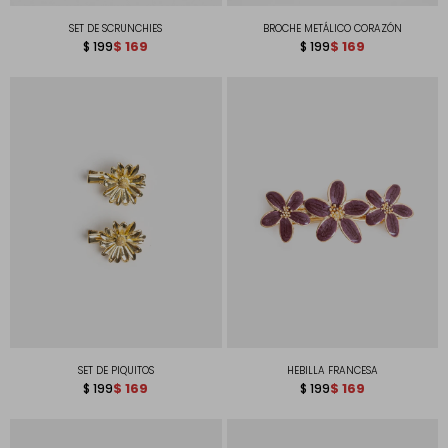
SET DE SCRUNCHIES
BROCHE METÁLICO CORAZÓN
$
169
$
169
$
199
$
199
SET DE PIQUITOS
HEBILLA FRANCESA
$
169
$
169
$
199
$
199