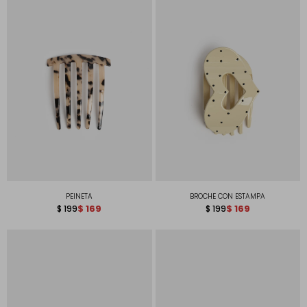
PEINETA
BROCHE CON ESTAMPA
$
169
$
169
$
199
$
199