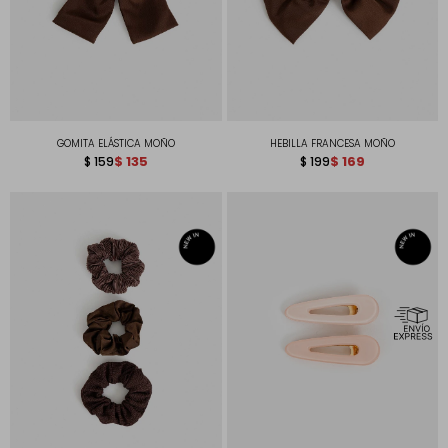
GOMITA ELÁSTICA MOÑO
HEBILLA FRANCESA MOÑO
$
135
$
169
$
159
$
199