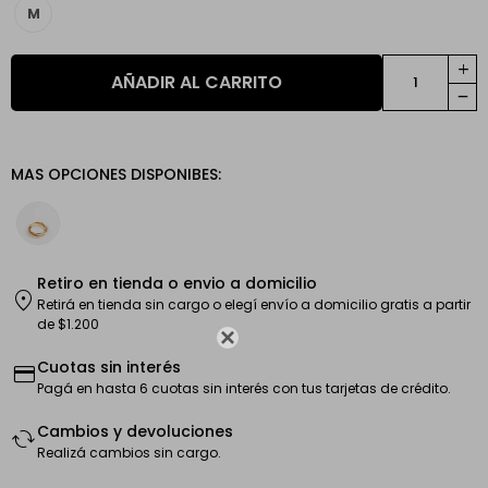
M
add
AÑADIR AL CARRITO
remove
MAS OPCIONES DISPONIBES:
Retiro en tienda o envio a domicilio
location_on
Retirá en tienda sin cargo o elegí envío a domicilio gratis a partir
de $1.200

Cuotas sin interés
credit_card
Pagá en hasta 6 cuotas sin interés con tus tarjetas de crédito.
Cambios y devoluciones
cached
Realizá cambios sin cargo.