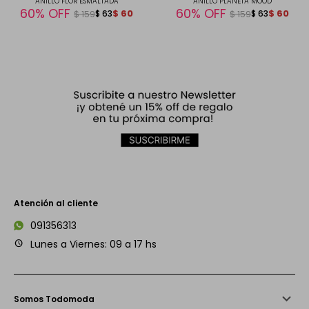
ANILLO FLOR ESMALTADA
ANILLO PLANETA MOOD
60
60
$
60
$
60
$
63
$
63
$
159
$
159
Atención al cliente
091356313
Lunes a Viernes: 09 a 17 hs
Somos Todomoda