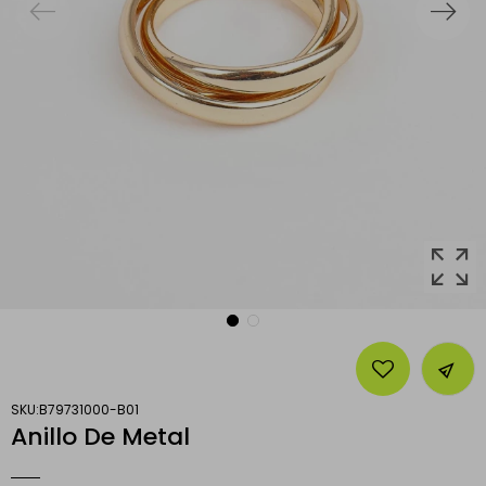
zoom_out_map
B79731000-B01
Anillo De Metal